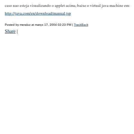
caso nao esteja visualizando o applet acima, baixe o virtual java machine em:
http://java.com/en/download/manual.jsp
Posted by meraluz at março 17, 2004 02:23 PM |
TrackBack
Share
|