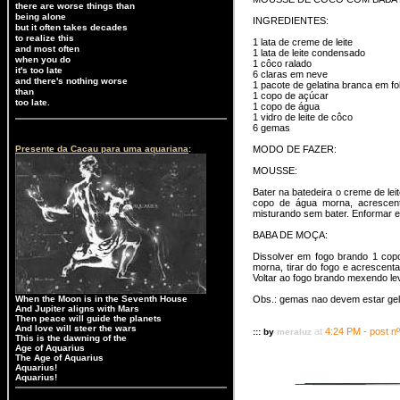
there are worse things than
being alone
INGREDIENTES:
but it often takes decades
to realize this
1 lata de creme de leite
and most often
1 lata de leite condensado
when you do
1 côco ralado
it's too late
6 claras em neve
and there's nothing worse
1 pacote de gelatina branca em f
than
1 copo de açúcar
too late.
1 copo de água
1 vidro de leite de côco
6 gemas
Presente da Cacau para uma aquariana
:
MODO DE FAZER:
MOUSSE:
Bater na batedeira o creme de lei
copo de água morna, acrescent
misturando sem bater. Enformar e 
BABA DE MOÇA:
Dissolver em fogo brando 1 cop
morna, tirar do fogo e acrescenta
Voltar ao fogo brando mexendo l
When the Moon is in the Seventh House
Obs.: gemas nao devem estar gela
And Jupiter aligns with Mars
Then peace will guide the planets
And love will steer the wars
at
4:24 PM - post nº
::: by
meraluz
This is the dawning of the
Age of Aquarius
The Age of Aquarius
Aquarius!
Aquarius!