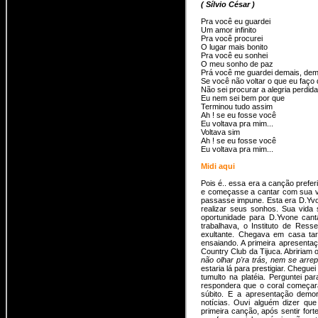
( Sílvio César )
Pra você eu guardei
Um amor infinito
Pra você procurei
O lugar mais bonito
Pra você eu sonhei
O meu sonho de paz
Prá você me guardei demais, dem
Se você não voltar o que eu faço 
Não sei procurar a alegria perdida
Eu nem sei bem por que
Terminou tudo assim
Ah ! se eu fosse você
Eu voltava pra mim...
Voltava sim
Ah ! se eu fosse você
Eu voltava pra mim...
Midi aqui
Pois é.. essa era a canção prefe
e começasse a cantar com sua vo
passasse impune. Esta era D.Yvo
realizar seus sonhos. Sua vida
oportunidade para D.Yvone cant
trabalhava, o Instituto de Ress
exultante. Chegava em casa ta
ensaiando. A primeira apresentaçã
Country Club da Tijuca. Abriria
não olhar p'ra trás, nem se arrep
estaria lá para prestigiar. Chegue
tumulto na platéia. Perguntei p
respondera que o coral começar
súbito. E a apresentação demo
notícias. Ouvi alguém dizer que
primeira canção, após sentir for