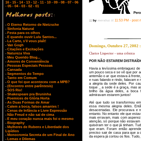
16
- 15
- 14
- 13
- 12
- 11
- 10
- 09
- 08
- 07
- 06
- 05
- 04
- 03
- 02
- 01
Pero
:
at
11:53 PM - post 
::: by
meraluz
O Eterno Retorno de Nietzsche
-
Sinfonia Natural
-
Festa para os olhos
-
E quando ouvir Lulu Santos...
-
La Carte, s'il vous plaît!
-
Van Gogh
-
Domingo, Outubro 27, 2002 :
Citações e Excitações
-
Natureza Viva
Clarice Lispector - uma crônica
-
Meu Querido Blog...
-
POR NÃO ESTAREM DISTRAÍD
Amores de Conveniência
-
Pessoas Especiais Pessoas
-
Havia a levíssima embriaguez de
Cansada
-
um pouco seca e se vê que por a
Segmentos do Tempo
-
antemão o ar que estava à frente,
Tanto em Comum
-
e ruas falando e rindo, falavam e
O que foi que aconteceu com a MPB?
-
a alegria da sede deles. Por c
(Encontro entre parêntesis)
-
toque _ a sede é a graça, mas a
SOS Rio!
-
brilho da água deles, a boca
Shakespeare pra Bruninha
-
admiravam estarem juntos!
Poemices de Glória Horta
-
As Duas Formas de Amar
Até que tudo se transformou e
-
essa mesma alegria deles. Ent
Calem a boca, falsos amantes !
-
desacertadas. Ele procurava e nã
Cenas de Infância e Livre Expressão
-
entanto. No entanto ele que estav
Não Freud e não sai de cima
-
mais erravam, mais com aspereza
E meu coração nunca mais foi o mesmo
-
atenção, só por­que não estavam b
Biography
-
quiseram ter o que já tinham. T
Mulheres de Rubens e Liberdade dos
-
que eram. Foram então aprender
Lipídios
preciso sair de casa para que a c
Monocromia Secreta de um Final de Ano
-
da espera já cortou os fios. Tudo
Lemas e Dilemas
-