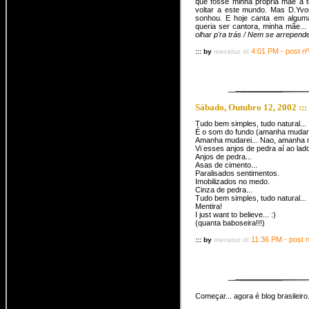
que fosse minha própria mãe a 
voltar a este mundo. Mas D.Yvo
sonhou. E hoje canta em alguma
queria ser cantora, minha mãe...
olhar p'ra trás / Nem se arrepende
at
4:01 PM - post nº
::: by
meraluz
Sábado, Outubro 12, 2002 :::
Tudo bem simples, tudo natural...
É o som do fundo (amanha mudare
Amanha mudarei... Nao, amanha m
Vi esses anjos de pedra aí ao lad
Anjos de pedra...
Asas de cimento...
Paralisados sentimentos.
Imobilizados no medo.
Cinza de pedra...
Tudo bem simples, tudo natural...
Mentira!
I just want to believe... :)
(quanta baboseira!!!)
at
11:36 PM - post 
::: by
meraluz
Começar... agora é blog brasileiro