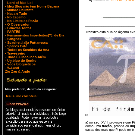
at
3:37 PM - post nº
::: by
meraluz
- Lord of Mad Lol
- Meu Blog não tem Nome Bacana
- Mundo Delirante
- Nada e Tudo
- No Espelho
- No Limite da Razão
- O Observador
___________________________
- Palavras Tortas
- PARTES
Transfiro esta aula de álgebra ex
- Pensamentos Imperfeitos(?), de Bia
- Sangrias
- Spaghetti alla Puttanesca
- Spark's Café
- Todos os Sentidos da Ana
- Travesseiro
- Tudo.É.Lindo.Indo.Além
- Umbigo do Sonho
- Vôos Bloguéticos
- W.Land
Zig Zag & Ando
Meu preferido, dentro da categoria:
Jesus, me chicoteia!
PI
a) no sec. XVIII provou-se que 
como uma
fração
, própria ou
im
casas decimais que Pi pode ter é