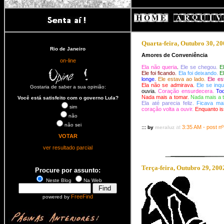
>
Quarta-feira, Outubro 30, 200
Rio de Janeiro
Amores
de
Conveniência
on-line
Ela não queria
.
Ele se chegou.
E
Ele foi ficando.
Ela foi deixando.
E
longe.
Ele estava ao lado.
Ele e
Ela não se admirava.
Ele se inqu
Gostaria de saber a sua opinião:
ouvia.
Coração ensurdecera.
Tod
Nada mais a tomar.
Nada mais a 
Você está satisfeito com o governo Lula?
Ela até parecia feliz.
Ficava mai
sim
coração volta a ouvir.
Enquanto is
não
não sei
at
3:35 AM - post nº
::: by
meraluz
VOTAR
ver resultado parcial
Terça-feira, Outubro 29, 2002
Procure por assunto:
Neste Blog
Na Web
FreeFind
powered by