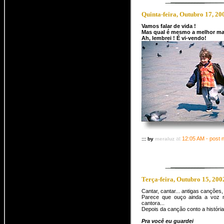
Quinta-feira, Outubro 17, 200
Vamos falar de vida !
Mas qual é mesmo a melhor man
Ah, lembrei ! É vi-vendo!
at
12:05 AM - post 
::: by
meraluz
Terça-feira, Outubro 15, 2002
Cantar
, cantar... antigas canções, 
Parece que ouço ainda a voz m
cantora...
Depois da canção conto a históri
Pra você eu guardei