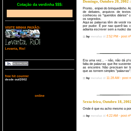
Domingo, Outubro 20, 2002 :
Cotação da verdinha $$$:
Pronto.. enjoei do brinquedinho. A
de debates, arquivos de texto
conheceu os "queridos diários"
os segredos.
Aqui as palavras têm de vestir r
por pudor. É por nao querê-las 
VISITE MINHA PAIXÃO:
adianta escrever sem a nudez da
at
2:52 PM - post nº
::: by
meraluz
Levanta, Rio!
Era uma vez... - não, não dá p'r
falta de palavras que lhe sustent
as encontre. Não precisam ter 
que as tornem simples "palavras"
free hit counter
at
11:28 AM - post n
::: by
meraluz
desde out/2002
onl
ine
Sexta-feira, Outubro 18, 2002
Onde é que eu acho mesmo a porta
at
4:22 AM - post nº
::: by
meraluz