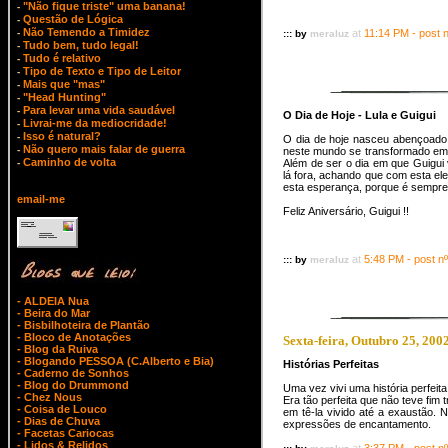
"Não fique triste" uma banana!
-
Questão de Lógica
-
Não Temendo a Timidez
-
at
11:14 PM - post 
::: by
meraluz
Tudo bem, tudo legal!
-
Tudo é relativo
-
Tipo de Texto e Tipo de Leitor
-
Mais que "mas"
-
"Head Hunting"
-
Para levar uma vida saudável
-
O Dia de Hoje - Lula e Guigui
Livrai-me da mediocridade!
-
Isso é natural?
-
O dia de hoje nasceu abençoado,
Não quero mais falar de guerra
-
neste mundo se transformado em lu
Caminho de volta
-
Além de ser o dia em que Guigui
lá fora, achando que com esta e
esta esperança, porque é sempre
email-me
Feliz Aniversário, Guigui !!
at
5:48 PM - post nº
::: by
meraluz
- ALDEIA Nua
- Beira do Mar
- Bisbilhoteira de Plantão
- Bloco de Anotações
Sexta-feira, Outubro 25, 2002
- Blog da Ruiva
- Blogando PESSOA (C.Alberto e Bia)
Histórias Perfeitas
- Caderno de Sonhos
- Blog do Drummond
Uma vez vivi uma história perfeita
- Chez Nous
Era tão perfeita que não teve fim t
- Coisa de Louco
em tê-la vivido até a exaustão. 
- Dias de Chuva
expressões de encantamento.
- Facetas Cariocas
- Lidos & Relidos