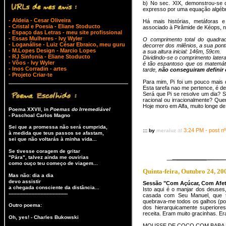
b) No sec. XIX, demonstrou-se
expresso por uma equação algéb
- Aldeia - Cesar Oliveira
Há mais histórias, metáforas 
- Cristal e Poesia - Eliane Stoducto
associado à Pirâmide de Kéops, n
- Espaço das Letras - meu site profissional
- Essas Mulheres - Ivy Wyler
O comprimento total do quadra
- Loganálise - Luiz César Ebraico, meu guru
decorrer dos milênios, a sua po
- M.Lopes Design - Marcio Lopes
a sua altura inicial: 146m, 59cm.
- RJ Sinfonia - Eliane Stoducto
Dividindo-se o comprimento later
- Vôos - Ivy Wyler
é tão espantoso que os matemáti
- Inos Corradin - artes
tarde,
não conseguiram definir
- Projeto Criar-te
Para mim, Pi foi um pouco mais do
Esta tarefa nao me pertence, é de
Será que Pi se resolve um dia? S
racional ou irracionalmente? Qu
Hoje moro em Alfa, muito longe de Pi
Poema XXVII, in
Poemas do Irremediável
- Paschoal Carlos Magno
Sei que a promessa não será cumprida,
at
3:24 PM - post nº
::: by
meraluz
à medida que teus passos se afastam,
sei que não voltarás à minha vida...
Se tivesse coragem de gritar
"Pára", talvez ainda me ouvirias
como ouço teu começo de viagem...
Quinta-feira, Outubro 24, 200
Mas não: dia a dia
devo assistir
Sessão "Com Açúcar, Com Afe
a chegada consciente da distância...
Isto aqui é o manjar dos deuse
---------------------------------------
casada com Seu Manuel, que tr
quebrava-me todos os galhos (poss
Outro poema:
dos hierarquicamente superior
receita. Eram muito gracinhas. 
Oh, yes! - Charles Bukowski
MOUSSE DE COCO COM BABA